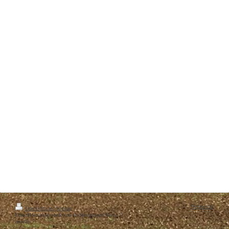
Webansicht
Druckversion
|
Sitemap
Diese Homepage wurde von der Sportgruppe Weil e. V.
erstellt.